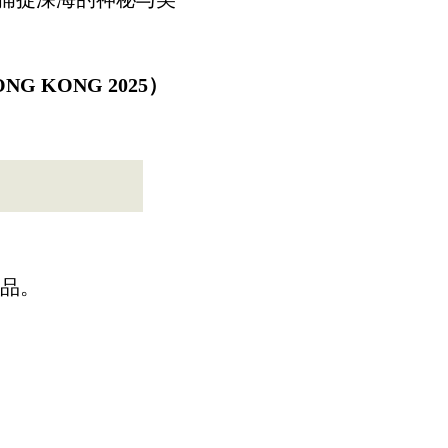
G KONG 2025）
品。