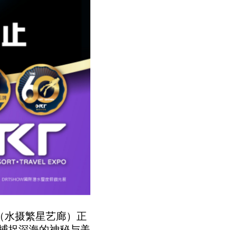
ery（水摄繁星艺廊）正
捕捉深海的神秘与美