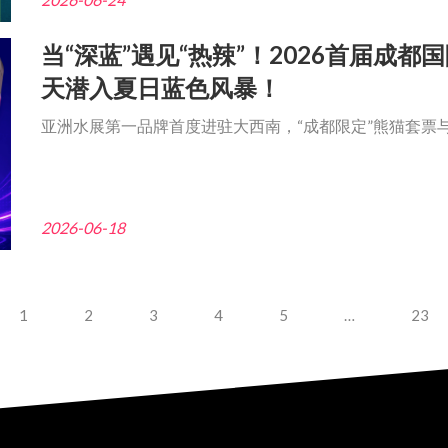
当“深蓝”遇见“热辣”！2026首届成
天潜入夏日蓝色风暴！
亚洲水展第一品牌首度进驻大西南，“成都限定”熊猫套票
2026-06-18
1
2
3
4
5
…
23