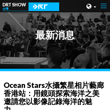
DRT SHOW
台灣
馬來西亞
上海
最新消息
台灣
印尼
北京
菲律賓
成都
Ocean Stars水攝繁星相片藝廊
香港
香港站：用鏡頭探索海洋之美
邀請您以影像記錄海洋的魅
力。