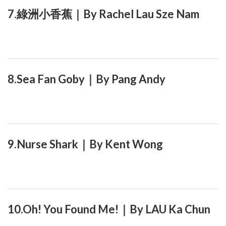
7.綠洲小香蕉｜By Rachel Lau Sze Nam
8.Sea Fan Goby｜By Pang Andy
9.Nurse Shark｜By Kent Wong
10.Oh! You Found Me!｜By LAU Ka Chun