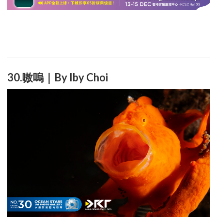
30.嗷嗚｜By Iby Choi