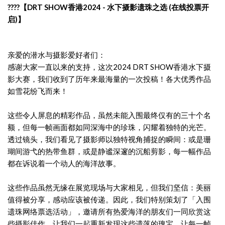
????
【
DRT SHOW
香港
2024 -
水下
摄
影
遗
珠之
选
(
在
线
投票
开
启
)
】
亲爱的潜水与摄影爱好者们：
感谢大家一直以来的支持，这次2024 DRT SHOW香港水下摄
影大赛，我们收到了历年来最海量的一次投稿！各大优秀作品
如雪花纷飞而来！
这些令人屏息的精彩作品，虽然未能入围最终仅有的三十个名
额，但每一帧画面都如同深海中的珍珠，闪耀着独特的光芒。
透过镜头，我们看见了摄影师以独特视角捕捉的瞬间：或是珊
瑚间游弋的热带鱼群，或是静谧深邃的沉船剪影，每一幅作品
都在诉说着一个动人的海洋故事。
这些作品虽然无缘在展览现场与大家相见，但我们坚信：美丽
值得被分享，感动应该被传递。因此，我们特别策划了「入围
遗珠网络票选活动」，邀请所有热爱海洋的朋友们一同欣赏这
些摄影佳作。让我们一起重新发现这些遗落的瑰宝，让每一帧