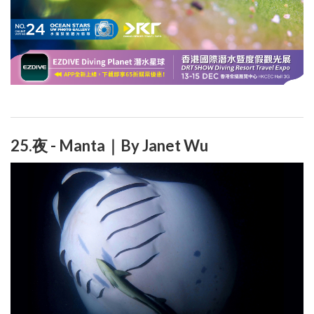
25.夜 - Manta｜By Janet Wu