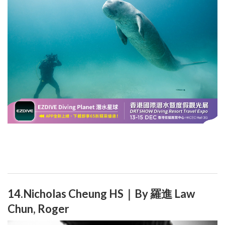
14.Nicholas Cheung HS｜By 羅進 Law
Chun, Roger