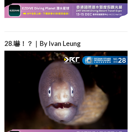
28.嚇！？｜By Ivan Leung