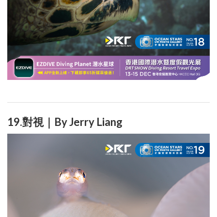
19.對視｜By Jerry Liang