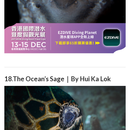
18.The Ocean’s Sage｜By Hui Ka Lok