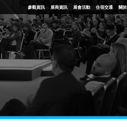
參觀資訊
展商資訊
展會活動
住宿交通
關於
門票資訊
展會平面圖
精彩活動
住宿資訊
發
時間地點
FAQ
展會講者
交通資訊
企
交通資訊
報名參展
節目表
展後報告
展會優勢
廣告機會
展會照片