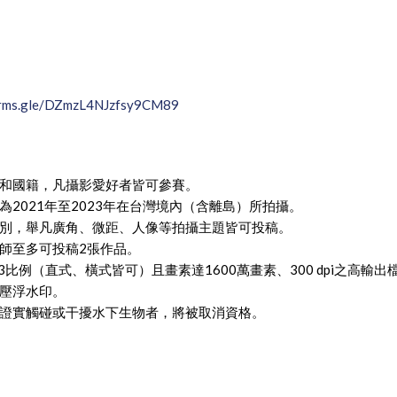
forms.gle/DZmzL4NJzfsy9CM89
和國籍，凡攝影愛好者皆可參賽。
為2021年至2023年在台灣境內（含離島）所拍攝。
別，舉凡廣角、微距、人像等拍攝主題皆可投稿。
師至多可投稿2張作品。
3比例（直式、橫式皆可）且畫素達1600萬畫素、300 dpi之高輸出
壓浮水印。
證實觸碰或干擾水下生物者，將被取消資格。