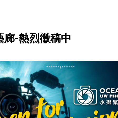
藝廊-熱烈徵稿中