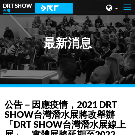
DRT SHOW
台灣
馬來西亞
上海
最新消息
台灣
印尼
北京
菲律賓
成都
公告－因應疫情，2021 DRT
香港
SHOW台灣潛水展將改舉辦
「DRT SHOW台灣潛水展線上
展」，實體展將延期至2022