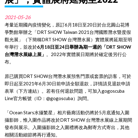
2021-05-26
考量近期國內疫情變化，原訂6月18日至20日於台北圓山花博
爭艷館舉辦之「DRT SHOW Taiwan 2021台灣國際潛水暨度假
觀光展」（下簡稱DRT SHOW 台灣潛水展）實體展將延期至明
年舉行，並改於
6月18日至24日舉辦為期一週的「DRT SHOW
台灣潛水展線上展」
。2022年實體展日期將於確定後另行公
布。
原已購買DRT SHOW台灣潛水展預售門票或套票的訪客，可於
即日起至2021年6月30日前申請全額退款，詳情請見退款申請
表單（下方連結）。若有任何退款問題，可加入gogoscuba
Line官方帳號（ID：@gogoscuba）詢問。
「Ocean Stars水攝繁星」相片藝廊活動仍將於5月底通知入圍
攝影師，惟入圍作品將改於DRT SHOW 台灣潛水展線上展期間
發布與展示。入圍攝影師之入圍禮將改為郵寄方式寄出，其他
相關活動細節將再行通知。