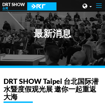
DRT SHOW
台湾
马来西亚
上海
最新消息
台湾
印尼
北京
菲律宾
成都
DRT SHOW Taipei 台北国际潜
香港
水暨度假观光展 邀你一起重返
大海