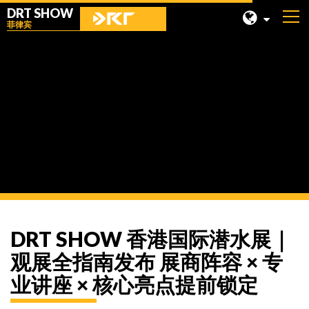
DRT SHOW
菲律宾
马来西亚
上海
最新消息
台湾
印尼
北京
菲律宾
成都
DRT SHOW 香港国际潜水展｜
香港
观展全指南发布 展商阵容 × 专
业讲座 × 核心亮点提前锁定