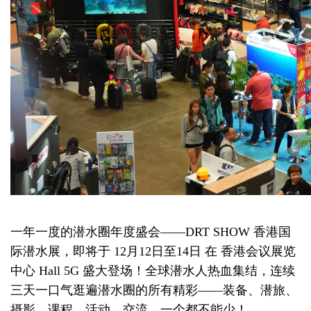
一年一度的潜水圈年度盛会——DRT SHOW 香港国
际潜水展，即将于 12月12日至14日 在 香港会议展览
中心 Hall 5G 盛大登场！全球潜水人热血集结，连续
三天一口气逛遍潜水圈的所有精彩——装备、潜旅、
摄影、课程、活动、交流，一个都不能少！