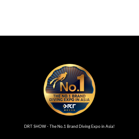
DRT SHOW - The No.1 Brand Diving Expo in Asia!