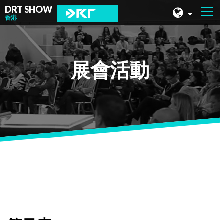
DRT SHOW
香港
馬來西亞
上海
展會活動
台灣
印尼
北京
菲律賓
成都
香港