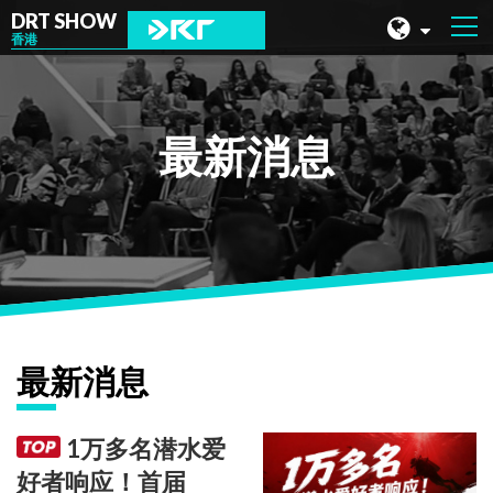
DRT SHOW
香港
马来西亚
上海
最新消息
台湾
印尼
北京
菲律宾
成都
最新消息
香港
1万多名潜水爱
好者响应！首届