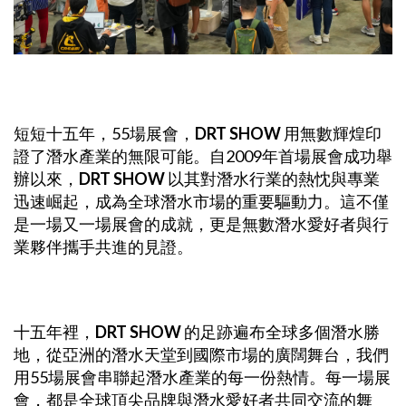
短短十五年，55場展會，
DRT SHOW
用無數輝煌印
證了潛水產業的無限可能。自2009年首場展會成功舉
辦以來，
DRT SHOW
以其對潛水行業的熱忱與專業
迅速崛起，成為全球潛水市場的重要驅動力。這不僅
是一場又一場展會的成就，更是無數潛水愛好者與行
業夥伴攜手共進的見證。
十五年裡，
DRT SHOW
的足跡遍布全球多個潛水勝
地，從亞洲的潛水天堂到國際市場的廣闊舞台，我們
用55場展會串聯起潛水產業的每一份熱情。每一場展
會，都是全球頂尖品牌與潛水愛好者共同交流的舞