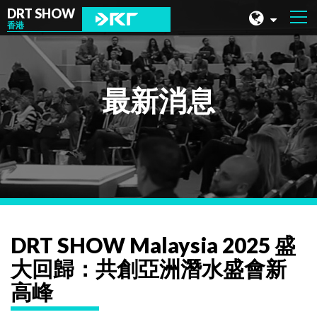
DRT SHOW
香港
馬來西亞
上海
最新消息
台灣
印尼
北京
菲律賓
成都
DRT SHOW Malaysia 2025 盛
香港
大回歸：共創亞洲潛水盛會新
高峰