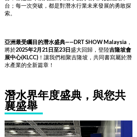
台；每一次突破，都是對潛水行業未來發展的勇敢探
索。
亞洲最受矚目的潛水盛典——DRT SHOW Malaysia
，
將於
2025年2月21日至23日
盛大回歸，登陸
吉隆坡會
展中心(KLCC)
！讓我們相聚吉隆坡，共同書寫屬於潛
水產業的全新篇章！
潛水界年度盛典，與您共
襄盛舉