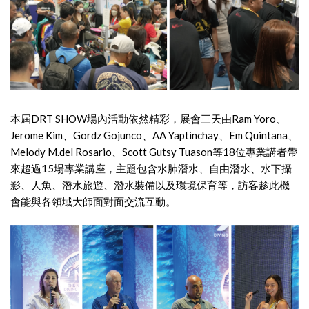
本屆DRT SHOW場內活動依然精彩，展會三天由Ram Yoro、
Jerome Kim、Gordz Gojunco、AA Yaptinchay、Em Quintana、
Melody M.del Rosario、Scott Gutsy Tuason等18位專業講者帶
來超過15場專業講座，主題包含水肺潛水、自由潛水、水下攝
影、人魚、潛水旅遊、潛水裝備以及環境保育等，訪客趁此機
會能與各領域大師面對面交流互動。