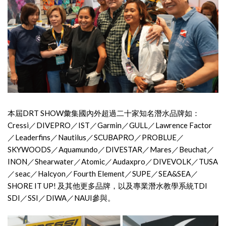
本屆DRT SHOW彙集國內外超過二十家知名潛水品牌如：
Cressi／DIVEPRO／IST／Garmin／GULL／Lawrence Factor
／Leaderfins／Nautilus／SCUBAPRO／PROBLUE／
SKYWOODS／Aquamundo／DIVESTAR／Mares／Beuchat／
INON／Shearwater／Atomic／Audaxpro／DIVEVOLK／TUSA
／seac／Halcyon／Fourth Element／SUPE／SEA&SEA／
SHORE IT UP! 及其他更多品牌，以及專業潛水教學系統TDI
SDI／SSI／DIWA／NAUI參與。