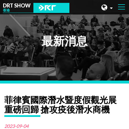
DRT SHOW
香港
馬來西亞
上海
最新消息
台灣
印尼
北京
菲律賓
成都
菲律賓國際潛水暨度假觀光展
香港
重磅回歸 搶攻疫後潛水商機
2023-09-04