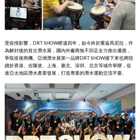
受疫情影響，DRT SHOW睽違四年，如今終於重返馬尼拉，作
為解封後的首次潛水展，國內外廠商無不卯足全力推出優惠，
爭取疫後商機。亞洲潛水展第一品牌DRT SHOW接下來也將陸
續於⾹港、吉隆玻、上海、臺北、深圳、北京等城市舉辦，促
進亞太地區潛水產業發展，打造專業的潛水運動交流平臺。