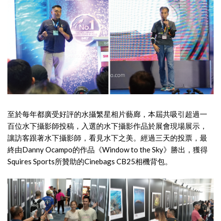
至於每年都廣受好評的水攝繁星相片藝廊，本屆共吸引超過一
百位水下攝影師投稿，入選的水下攝影作品於展會現場展示，
讓訪客跟著水下攝影師，看見水下之美。經過三天的投票，最
終由Danny Ocampo的作品《Window to the Sky》勝出，獲得
Squires Sports所贊助的Cinebags CB25相機背包。