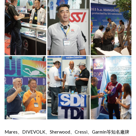
Mares、DIVEVOLK、Sherwood、Cressi、Garmin等知名廠牌