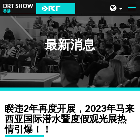
DRT SHOW
香港
马来西亚
上海
最新消息
台湾
印尼
北京
菲律宾
成都
睽违2年再度开展，2023年马来
香港
西亚国际潜水暨度假观光展热
情引爆！！