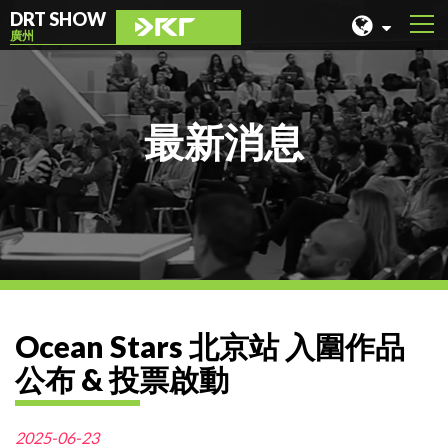
DRT SHOW
廣州
馬來西亞
上海
最新消息
台灣
印尼
北京
菲律賓
成都
Ocean Stars 北京站 入圍作品
香港
公布 & 投票啟動
2025-06-23