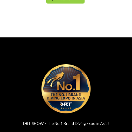
DRT SHOW - The No.1 Brand Diving Expo in Asia!