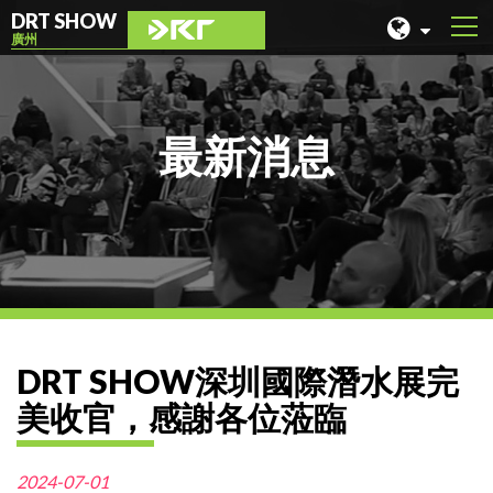
DRT SHOW
廣州
馬來西亞
上海
最新消息
台灣
印尼
北京
菲律賓
成都
DRT SHOW深圳國際潛水展完
香港
美收官，感謝各位蒞臨
2024-07-01