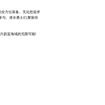
脚蹼的全方位装备。无论您追求
参与。潜水勇士们,整装待
片蔚蓝海域的无限可能!