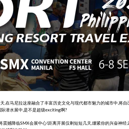
月天,在马尼拉这座融合了丰富历史文化与现代都市魅力的城市中,将
国际潜水展中,是不是超级exciting啊?
OW将震撼降临SMX会展中心!距离开展仅剩短短几天,绷紧你的兴奋神经,