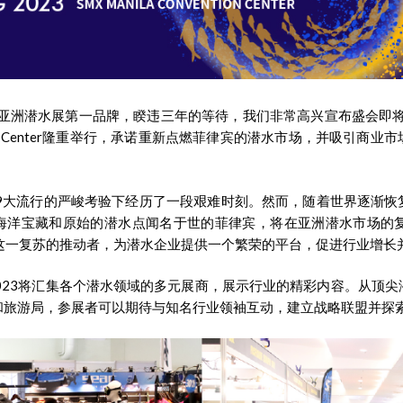
ppines，亚洲潜水展第一品牌，睽违三年的等待，我们非常高兴宣布盛会即将
ntion Center隆重举行，承诺重新点燃菲律宾的潜水市场，并吸引商
-19大流行的严峻考验下经历了一段艰难时刻。然而，随着世界逐渐
海洋宝藏和原始的潜水点闻名于世的菲律宾，将在亚洲潜水市场的复
nes将成为这一复苏的推动者，为潜水企业提供一个繁荣的平台，促进行业增
ppines 2023将汇集各个潜水领域的多元展商，展示行业的精彩内容。
和旅游局，参展者可以期待与知名行业领袖互动，建立战略联盟并探