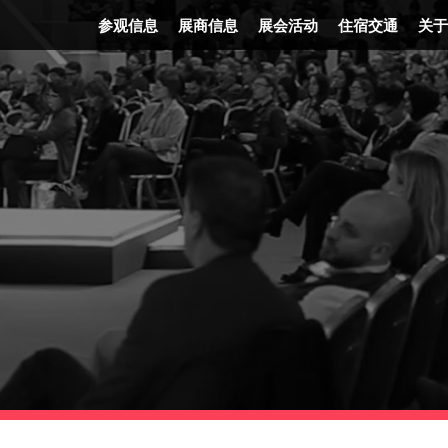
参观信息
展商信息
展会活动
住宿交通
关于
门票信息
展会平面图
精彩活动
住宿信息
发
时间地点
FAQ
展会讲者
交通信息
企
交通信息
报名参展
节目表
展后报告
展会优势
广告机会
展会照片