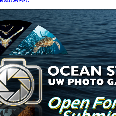
uUae631aoW9vk7
。