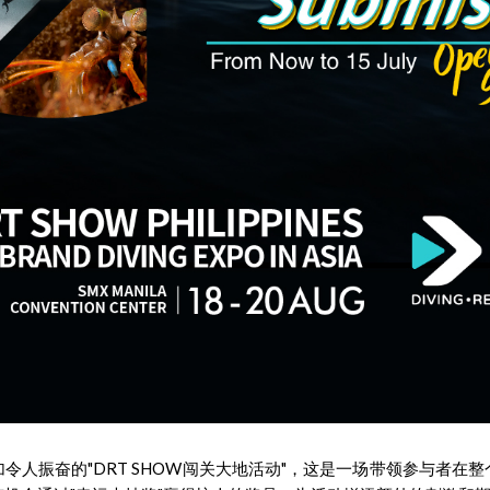
令人振奋的"DRT SHOW闯关大地活动"，这是一场带领参与者在