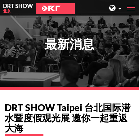
DRT SHOW
北京
马来西亚
上海
最新消息
台湾
印尼
北京
菲律宾
成都
DRT SHOW Taipei 台北国际潜
香港
水暨度假观光展 邀你一起重返
大海