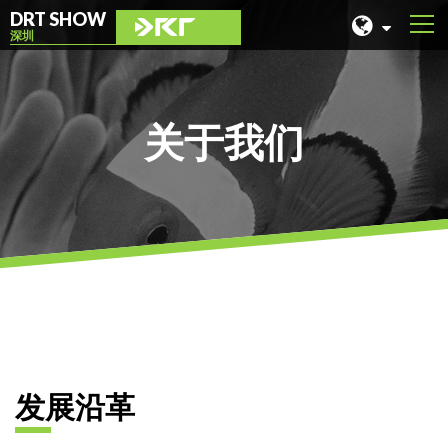
DRT SHOW
深圳
马来西亚
上海
关于我们
台湾
印尼
北京
菲律宾
成都
香港
发展沿革