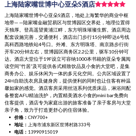
上海陆家嘴世博中心亚朵S酒店
上海陆家嘴世博中心亚朵S酒店，地处上海繁华的商业中枢
地带— —陆家嘴金融贸易区与世博园区交界处，地理位置得
天独厚。登高遥望黄浦江畔，东方明珠璀璨生辉。酒店周边
配套设施完善，交通便利，酒店出门步行15分钟即达6号线
高科西路地铁站4号口。外滩、东方明珠塔、南京路步行街
开车20分钟左右，世博园区商务区2.2公里，驱车10分钟可
达。酒店大堂位于19F设立可容纳1000本书籍的亚朵专属阅
读空间“竹居”及可提供各式精致饮品及小食的大堂吧，是集
商务办公、娱乐休闲为一体的多元化空间。公共区域设置了
24H自助洗衣房及健身房，提供便利的同时也让住客有种温
馨如家的感觉。酒店客房采用丝涟系列优质床品，淋浴间配
备整套AFU精油洗护，内置精美酒水小食的mini bar免费向
住客提供，酒店专为家庭出游的旅客准备了亲子客房与大堂
亲子角，致力于打造更舒心的住宿体验。
价格：
CNY700+
地址：
上海市浦东新区世博村路333号
电话：
13990915019