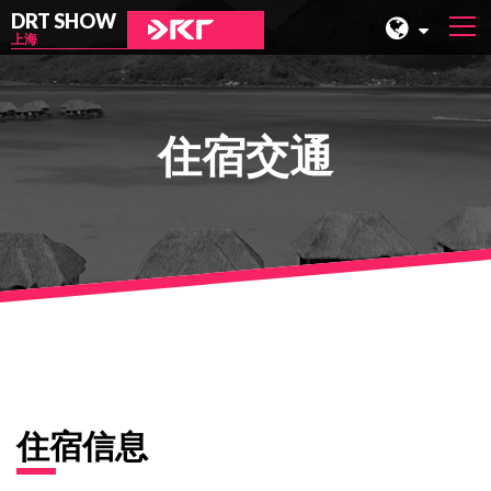
DRT SHOW
上海
马来西亚
上海
住宿交通
台湾
印尼
北京
菲律宾
成都
香港
住宿信息