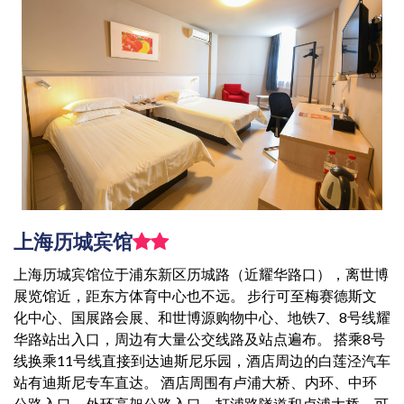
上海历城宾馆
上海历城宾馆位于浦东新区历城路（近耀华路口），离世博
展览馆近，距东方体育中心也不远。 步行可至梅赛德斯文
化中心、国展路会展、和世博源购物中心、地铁7、8号线耀
华路站出入口，周边有大量公交线路及站点遍布。 搭乘8号
线换乘11号线直接到达迪斯尼乐园，酒店周边的白莲泾汽车
站有迪斯尼专车直达。 酒店周围有卢浦大桥、内环、中环
公路入口、外环高架公路入口、打浦路隧道和卢浦大桥，可