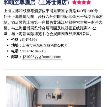
和颐至尊酒店（上海世博店）
上海世博和颐至尊酒店位于浦东新区临沂路140号-180号，
处于上海世博商圈，步行六分钟即到达地铁六号线临沂新村
站。酒店紧靠上海第一座横跨黄浦江的斜拉索大桥—南浦大
桥。与上海世博展览馆会展商圈及旅游圈直线距离2.5公
里，与上海新国际博览中心会展商圈直线距离5公里。
价格：
CNY450+
地址：
上海市浦东新区临沂路140号
电话：
13764186215
邮箱：
j21006yy@foxmail.com