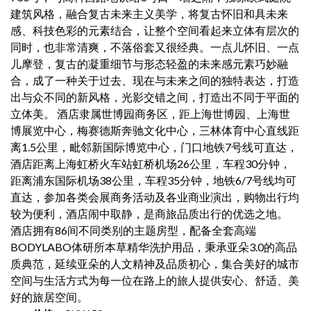
建筑风格，融合复古未来主义美学，将复古怀旧和具未来
感、科技色彩的元素结合，让整个空间看起来立体有层次的
同时，也非常清爽，不落俗套又很经典。一点儿怀旧、一点
儿摩登，复古的凝重细节与形态轻盈的未来感元素巧妙融
合，成了一种关于过去、现在与未来之间的独特表达，打造
出与众不同的新风格，光影交错之间，打造出不同于平面的
立体美。 酒店隶属世博园商务区，距上海世博园、上海世
博展览中心，梅赛德斯奔驰文化中心，三林体育中心直线距
离1.5公里，毗邻新国际博览中心，门口地铁7号线可直达，
酒店距离上海虹桥火车站虹桥机场26公里，车程30分钟，
距离浦东国际机场38公里，车程35分钟，地铁6/7号线均可
直达，参加各类会展商务活动及各业商业演出，购物出行均
较为便利，酒店闹中取静，是商旅品质出行的优选之地。
酒店拥有86间不同类别的主题房型，配备全套高端
BODYLABO体研所本草精华洗护用品，秉承亚朵3.0的高品
质典范，延续亚朵的人文精神及品质初心，集合美好的城市
空间与生活方式为每一位在路上的旅人提供安心、舒适、美
好的旅居空间。