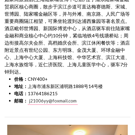
贸易区核心商圈，散步于滨江步道可直达梅赛德斯、宋城、
世博园、陆家嘴金融区等，并与外滩、南京路、人民广场等
重要商圈隔江相望，可乘坐轮渡到达浦西豫园等著名景点。
酒店毗邻世博园、新国际博览中心，从酒店驱车前往陆家嘴
金融和商业核心中心约10分钟，紧临地铁4号线塘桥站；周
边衔接高尔夫会所、高档婚庆会所、滨江休闲餐饮等；酒店
附近景点有世纪公园、东方明珠、金茂大厦、环球金融中
心、上海中心大厦、上海科技馆、中华艺术宫、滨江大道、
上海水族馆等，近仁济医院、上海儿童医学中心，驱车7分
钟到达。
价格：
CNY400+
地址：
上海市浦东新区浦明路1888号14号楼
电话：
13764186215
邮箱：
j21006yy@foxmail.com