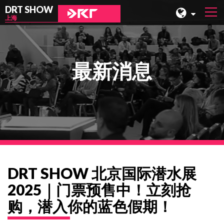
DRT SHOW
上海
马来西亚
上海
最新消息
台湾
印尼
北京
菲律宾
成都
DRT SHOW 北京国际潜水展
香港
2025｜门票预售中！立刻抢
购，潜入你的蓝色假期！