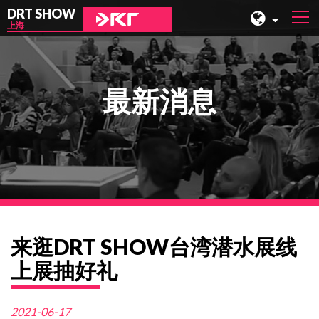
DRT SHOW
上海
马来西亚
上海
最新消息
台湾
印尼
北京
菲律宾
成都
来逛DRT SHOW台湾潜水展线
香港
上展抽好礼
2021-06-17