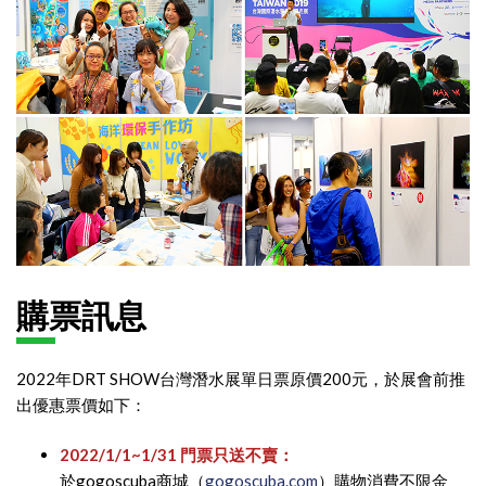
購票訊息
2022年DRT SHOW台灣潛水展單日票原價200元，於展會前推
出優惠票價如下：
2022/1/1~1/3
1 門票只送不賣：
於gogoscuba商城（
gogoscuba.com
）購物消費不限金