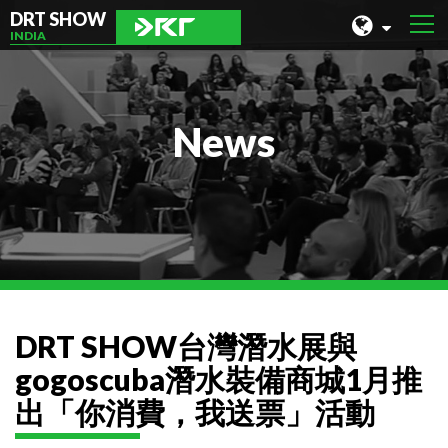
DRT SHOW
INDIA
MALAYSIA
SHANGHAI
News
TAIWAN
INDONESIA
BEIJING
PHILIPPINES
CHENGDU
DRT SHOW台灣潛水展與
HONG KONG
gogoscuba潛水裝備商城1月推
出「你消費，我送票」活動