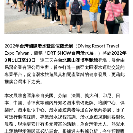
2022年
台灣國際潛水暨度假觀光展
（Diving Resort Travel
Expo Taiwan，簡稱「
DRT SHOW台灣潛水展
」）將於
2022年
3月11日至13日
一連三天在
台北圓山花博爭艷館
登場，展會由
易潛企業有限公司主辦，旨在打造一個亞太區潛水運動交流的
專業平台，促進潛水旅遊與其相關產業鏈的健康發展，更藉此
推廣台灣水下之美。
本次展將會匯集來自美國、芬蘭、法國、義大利、印尼、日
本、中國、菲律賓等國內外知名潛水裝備廠牌、培訓中心、俱
樂部、潛水度假中心、潛水旅遊業者等逾百家展商參展，除了
可進行裝備採購、專業潛水課程諮詢、潛水旅遊規劃到客製化
服務，現場更安排有多元豐富的活動，為台灣潛水人、熱愛水
上運動與愛海民眾必訪展會。根據過去數據分析，今年預期吸