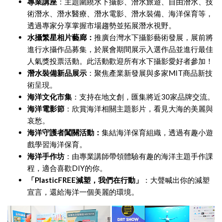
專業講座
：主題圍繞水下攝影、潛水旅遊、自由潛水、技
術潛水、潛水醫療、潛水電影、潛水裝備、海洋保育等，
透過專家分享掌握市場趨勢並拓展潛水視野。
水攝繁星相片藝廊：
推廣台灣水下攝影藝術發展，展前將
進行水攝作品募集，於展會期間展示入選作品並進行最佳
人氣獎投票活動。此活動歡迎所有水下攝影愛好者參加！
潛水裝備新品展示
：聚焦產業新發展與多家MIT商品新技
術呈現。
海洋文化市集
：支持在地文創，匯集將近30家品牌交流。
海洋電影節
：欣賞海洋相關主題影片，看見大海的美麗與
哀愁。
海洋守護者闖關活動：
集結海洋保育組織，透過有趣小遊
戲學習海洋保育。
海洋手作坊
：由專業講師帶領體驗有趣的海洋主題手作課
程，適合喜歡DIY的你。
「PlasticFREE減塑，我們在行動」
：大聲喊出你的減塑
宣言，還給海洋一個美麗的環境。