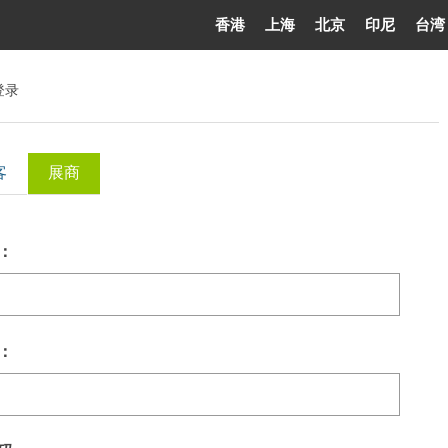
香港
上海
北京
印尼
台湾
登录
客
展商
：
：