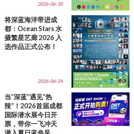
2026-06-30
将深蓝海洋带进成
都：Ocean Stars 水
摄繁星艺廊 2026 入
选作品正式公布！
2026-06-24
当“深蓝”遇见“热
辣”！2026首届成都
国际潜水展今日开
票，带你一飞冲天
潜入夏日蓝色风