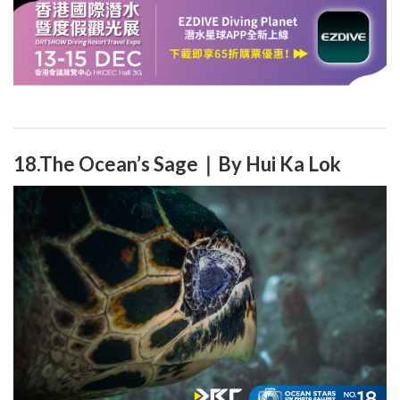
18.The Ocean’s Sage｜By Hui Ka Lok