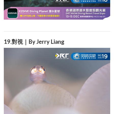
19.對視｜By Jerry Liang