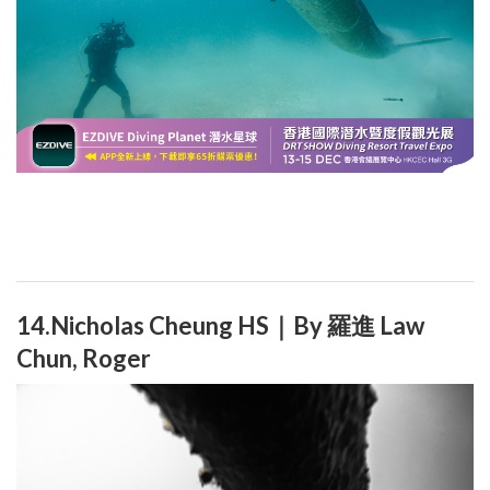
14.Nicholas Cheung HS｜By 羅進 Law
Chun, Roger