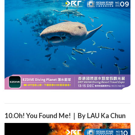
10.Oh! You Found Me!｜By LAU Ka Chun