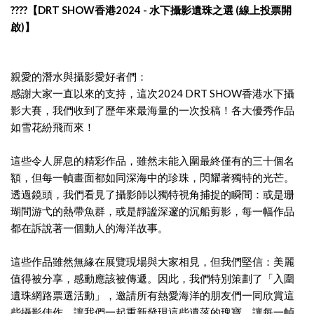
????
【DRT SHOW香港2024 - 水下攝影遺珠之選 (線上投票開
啟)】
親愛的潛水與攝影愛好者們：
感謝大家一直以來的支持，這次2024 DRT SHOW香港水下攝
影大賽，我們收到了歷年來最海量的一次投稿！各大優秀作品
如雪花紛飛而來！
這些令人屏息的精彩作品，雖然未能入圍最終僅有的三十個名
額，但每一幀畫面都如同深海中的珍珠，閃耀著獨特的光芒。
透過鏡頭，我們看見了攝影師以獨特視角捕捉的瞬間：或是珊
瑚間游弋的熱帶魚群，或是靜謐深邃的沉船剪影，每一幅作品
都在訴說著一個動人的海洋故事。
這些作品雖然無緣在展覽現場與大家相見，但我們堅信：美麗
值得被分享，感動應該被傳遞。因此，我們特別策劃了「入圍
遺珠網路票選活動」，邀請所有熱愛海洋的朋友們一同欣賞這
些攝影佳作。讓我們一起重新發現這些遺落的瑰寶，讓每一幀