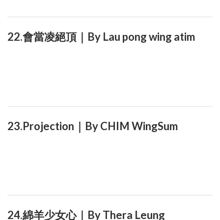
22.會當凌絕頂｜By Lau pong wing atim
23.Projection｜By CHIM WingSum
24.綿羊少女心｜By Thera Leung