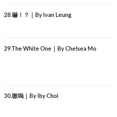
28.嚇！？｜By Ivan Leung
29.The White One｜By Chelsea Mo
30.嗷嗚｜By Iby Choi